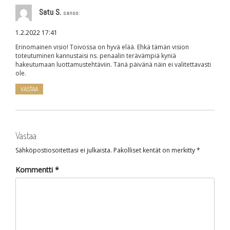
Satu S.
sanoo:
1.2.2022 17:41
Erinomainen visio! Toivossa on hyvä elää. Ehkä tämän vision
toteutuminen kannustaisi ns. penaalin terävämpiä kyniä
hakeutumaan luottamustehtäviin. Tänä päivänä näin ei valitettavasti
ole.
VASTAA
Vastaa
Sähköpostiosoitettasi ei julkaista.
Pakolliset kentät on merkitty
*
Kommentti
*