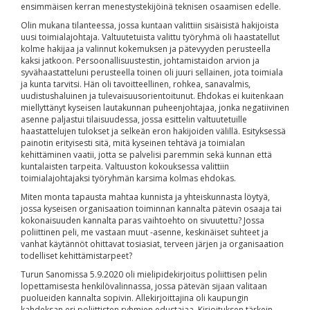
ensimmäisen kerran menestystekijöinä teknisen osaamisen edelle.
Olin mukana tilanteessa, jossa kuntaan valittiin sisäisistä hakijoista
uusi toimialajohtaja. Valtuutetuista valittu työryhmä oli haastatellut
kolme hakijaa ja valinnut kokemuksen ja pätevyyden perusteella
kaksi jatkoon. Persoonallisuustestin, johtamistaidon arvion ja
syvähaastatteluni perusteella toinen oli juuri sellainen, jota toimiala
ja kunta tarvitsi. Hän oli tavoitteellinen, rohkea, sanavalmis,
uudistushaluinen ja tulevaisuusorientoitunut. Ehdokas ei kuitenkaan
miellyttänyt kyseisen lautakunnan puheenjohtajaa, jonka negatiivinen
asenne paljastui tilaisuudessa, jossa esittelin valtuutetuille
haastattelujen tulokset ja selkeän eron hakijoiden välillä. Esityksessä
painotin erityisesti sitä, mitä kyseinen tehtävä ja toimialan
kehittäminen vaatii, jotta se palvelisi paremmin sekä kunnan että
kuntalaisten tarpeita. Valtuuston kokouksessa valittiin
toimialajohtajaksi työryhmän karsima kolmas ehdokas.
Miten monta tapausta mahtaa kunnista ja yhteiskunnasta löytyä,
jossa kyseisen organisaation toiminnan kannalta pätevin osaaja tai
kokonaisuuden kannalta paras vaihtoehto on sivuutettu? Jossa
poliittinen peli, me vastaan muut -asenne, keskinäiset suhteet ja
vanhat käytännöt ohittavat tosiasiat, terveen järjen ja organisaation
todelliset kehittämistarpeet?
Turun Sanomissa 5.9.2020 oli mielipidekirjoitus poliittisen pelin
lopettamisesta henkilövalinnassa, jossa pätevän sijaan valitaan
puolueiden kannalta sopivin. Allekirjoittajina oli kaupungin
kahdeksan eri poliittisten ryhmien edustajaa. Kirjoituksen tärkein