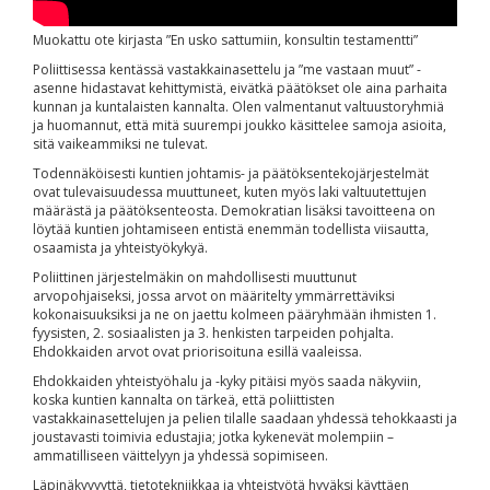
Muokattu ote kirjasta ”En usko sattumiin, konsultin testamentti”
Poliittisessa kentässä vastakkainasettelu ja ”me vastaan muut” -
asenne hidastavat kehittymistä, eivätkä päätökset ole aina parhaita
kunnan ja kuntalaisten kannalta. Olen valmentanut valtuustoryhmiä
ja huomannut, että mitä suurempi joukko käsittelee samoja asioita,
sitä vaikeammiksi ne tulevat.
Todennäköisesti kuntien johtamis- ja päätöksentekojärjestelmät
ovat tulevaisuudessa muuttuneet, kuten myös laki valtuutettujen
määrästä ja päätöksenteosta. Demokratian lisäksi tavoitteena on
löytää kuntien johtamiseen entistä enemmän todellista viisautta,
osaamista ja yhteistyökykyä.
Poliittinen järjestelmäkin on mahdollisesti muuttunut
arvopohjaiseksi, jossa arvot on määritelty ymmärrettäviksi
kokonaisuuksiksi ja ne on jaettu kolmeen pääryhmään ihmisten 1.
fyysisten, 2. sosiaalisten ja 3. henkisten tarpeiden pohjalta.
Ehdokkaiden arvot ovat priorisoituna esillä vaaleissa.
Ehdokkaiden yhteistyöhalu ja -kyky pitäisi myös saada näkyviin,
koska kuntien kannalta on tärkeä, että poliittisten
vastakkainasettelujen ja pelien tilalle saadaan yhdessä tehokkaasti ja
joustavasti toimivia edustajia; jotka kykenevät molempiin –
ammatilliseen väittelyyn ja yhdessä sopimiseen.
Läpinäkyvyyttä, tietotekniikkaa ja yhteistyötä hyväksi käyttäen