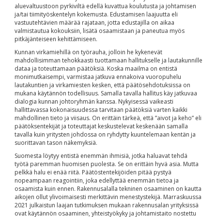
aluevaltuustoon pyrkiviltä edellä kuvattua koulutusta ja johtamisen
ja/tai tiimityöskentelyn kokemusta. Edustamisen laajuutta eli
vastuutehtävien määrää rajataan, jotta edustajilla on aikaa
valmistautua kokouksiin, lisätä osaamistaan ja paneutua myös
pitkäjänteiseen kehittämiseen.
Kunnan virkamiehillä on työrauha, jolloin he kykenevät
mahdollisimman tehokkaasti tuottamaan hallitukselle ja lautakunnille
dataa ja toteuttamaan päätöksiä. Koska maailma on entistä
monimutkaisempi, varmistaa jatkuva ennakoiva vuoropuhelu
lautakuntien ja virkamiesten kesken, että päätösehdotuksissa on
mukana käytännön todellisuus. Samalla tavalla hallitus käy jatkuvaa
dialogia kunnan johtoryhmän kanssa. Nykyisessä vaikeasti
hallittavassa kokonaisuudessa tarvitaan päätöksiä varten kaikki
mahdollinen tieto ja viisaus. On erittäin tärkeä, että ”aivot ja keho” eli
päätöksentekijät ja toteuttajat keskustelevat keskenään samalla
tavalla kuin yritysten johdossa on ryhdytty kuuntelemaan kentän ja
suorittavan tason näkemyksiä.
Suomesta löytyy entistä enemmän ihmisiä, jotka haluavat tehdä
työtä paremman huomisen puolesta. Se on erittäin hyvä asia. Mutta
pelkkä halu ei enää riitä. Päätöstentekijöiden pitää pystyä
nopeampaan reagointiin, joka edellyttää enemmän tietoa ja
osaamista kuin ennen. Rakennusalalla tekninen osaaminen on kautta
aikojen ollut ylivoimaisesti merkittävin menestystekijä. Marraskuussa
2021 julkaistun laajan tutkimuksen mukaan rakennusalan yrityksissä
ovat käytännön osaaminen, yhteistyökyky ja johtamistaito nostettu