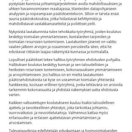
pystytään kunnissa johtamisjärjestelmien avulla mahdollisuuksien ja
uhkien havainnoimiseen reaaliajassa, tilanteiden datapohjaiseen
analyysiin ja nopeampaan päätöksentekoon. Silloin ei tarvita enää
suuria päätöskokouksia, jotka hidastavat kehittymistä ja
mahdollistavat vastakkainasettelut ja poliittiset pelit.
Nykyisistä lautakunnista tulee tehokkaita työryhmiä, joiden koulutus
keskittyy toimialan ymmärtämiseen, kuntalaisten tarpeiden ja
toimialan resurssien tuntemiseen. Lautakuntien jäsenet on valittu
vaalien jälkeen arvojen ja osaamisen perusteella siten, että he
edustavat riittävän laajaa näkemystä kunnassa ja toimialalla.
Lopulliset päätökset tekee hallitus työryhmien ehdotusten pohjalta.
Hallituksen koulutus keskittyy kunnan ja sen taloudellisten ja
henkisten resurssien tuntemiseen, kokonaisuuksien ymmärtämiseen
ja arvojohtamiseen. Jos hallitus on eri mieltä lautakuntien
päätösehdotuksista tai kyse on useamman toimialan yhteisestä
hankkeesta, kootaan erillinen työryhmä, jonka tehtävänä on arvioida
tarkemmin kokonaisuutta ja yhdistää näkemykset uutta ehdotusta
varten.
Kaikkien valtuutettujen koulutukseen kuuluu lisäksi taloudellinen
ajattelu ja tavoitteellinen yhteistyö, joka tarkoittaa johtamis-,
vuorovaikutus- ja neuvottelutaitoja. Valmennus kattaa myös
erilaisuuden ja erilaisen ajattelutavan ymmärtämisen ja
arvostamisen.
Tulevaisuudessa edellytetään eduskuntaan ja hyvinvointialueiden