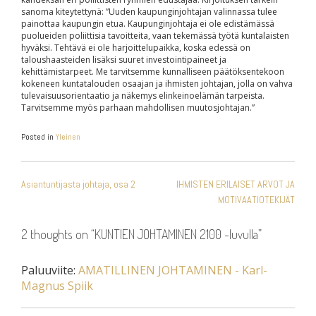
sanoma kiteytettynä: ”Uuden kaupunginjohtajan valinnassa tulee
painottaa kaupungin etua. Kaupunginjohtaja ei ole edistämässä
puolueiden poliittisia tavoitteita, vaan tekemässä työtä kuntalaisten
hyväksi. Tehtävä ei ole harjoittelupaikka, koska edessä on
taloushaasteiden lisäksi suuret investointipaineet ja
kehittämistarpeet. Me tarvitsemme kunnalliseen päätöksentekoon
kokeneen kuntatalouden osaajan ja ihmisten johtajan, jolla on vahva
tulevaisuusorientaatio ja näkemys elinkeinoelämän tarpeista.
Tarvitsemme myös parhaan mahdollisen muutosjohtajan.”
Posted in
Yleinen
ARTIKKELIEN
Asiantuntijasta johtaja, osa 2
IHMISTEN ERILAISET ARVOT JA
SELAUS
MOTIVAATIOTEKIJÄT
2 thoughts on “
KUNTIEN JOHTAMINEN 2100 -luvulla
”
Paluuviite:
AMATILLINEN JOHTAMINEN - Karl-
Magnus Spiik