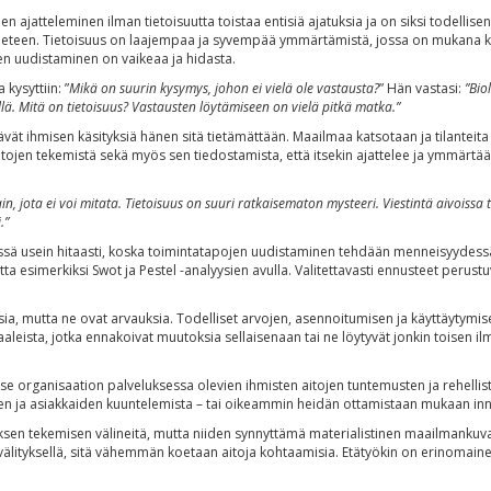
ivinen ajatteleminen ilman tietoisuutta toistaa entisiä ajatuksia ja on siksi todel
 eteen. Tietoisuus on laajempaa ja syvempää ymmärtämistä, jossa on mukana ko
ien uudistaminen on vaikeaa ja hidasta.
kysyttiin: ”
Mikä on suurin kysymys, johon ei vielä ole vastausta?
” Hän vastasi:
”Biol
ellä. Mitä on tietoisuus? Vastausten löytämiseen on vielä pitkä matka.”
ävät ihmisen käsityksiä hänen sitä tietämättään. Maailmaa katsotaan ja tilanteita
ntojen tekemistä sekä myös sen tiedostamista, että itsekin ajattelee ja ymmär
in, jota ei voi mitata. Tietoisuus on suuri ratkaisematon mysteeri. Viestintä aivoissa 
.”
sein hitaasti, koska toimintatapojen uudistaminen tehdään menneisyydessä han
tta esimerkiksi Swot ja Pestel -analyysien avulla. Valitettavasti ennusteet perust
ia, mutta ne ovat arvauksia. Todelliset arvojen, asennoitumisen ja käyttäytymi
leista, jotka ennakoivat muutoksia sellaisenaan tai ne löytyvät jonkin toisen ilm
aa se organisaation palveluksessa olevien ihmisten aitojen tuntemusten ja rehell
iden ja asiakkaiden kuuntelemista – tai oikeammin heidän ottamistaan mukaan i
uloksen tekemisen välineitä, mutta niiden synnyttämä materialistinen maailmankuv
ityksellä, sitä vähemmän koetaan aitoja kohtaamisia. Etätyökin on erinomainen