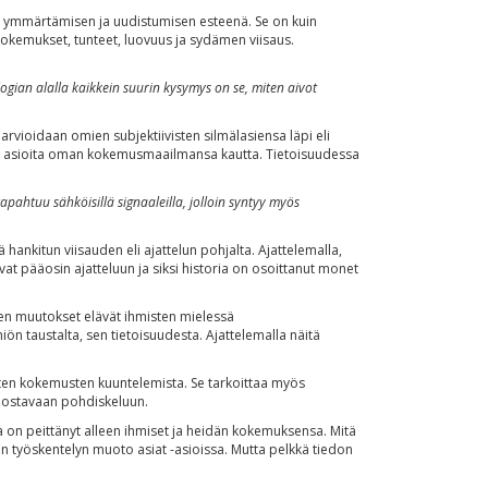
lisen ymmärtämisen ja uudistumisen esteenä. Se on kuin
kemukset, tunteet, luovuus ja sydämen viisaus.
ogian alalla kaikkein suurin kysymys on se, miten aivot
 arvioidaan omien subjektiivisten silmälasiensa läpi eli
tää asioita oman kokemusmaailmansa kautta. Tietoisuudessa
tapahtuu sähköisillä signaaleilla, jolloin syntyy myös
kitun viisauden eli ajattelun pohjalta. Ajattelemalla,
uvat pääosin ajatteluun ja siksi historia on osoittanut monet
sen muutokset elävät ihmisten mielessä
iön taustalta, sen tietoisuudesta. Ajattelemalla näitä
isten kokemusten kuuntelemista. Se tarkoittaa myös
nnostavaan pohdiskeluun.
a on peittänyt alleen ihmiset ja heidän kokemuksensa. Mitä
 työskentelyn muoto asiat -asioissa. Mutta pelkkä tiedon