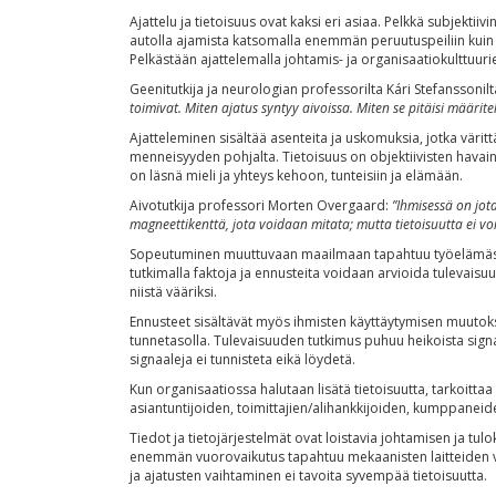
Ajattelu ja tietoisuus ovat kaksi eri asiaa. Pelkkä subjekti
autolla ajamista katsomalla enemmän peruutuspeiliin kuin
Pelkästään ajattelemalla johtamis- ja organisaatiokulttuur
Geenitutkija ja neurologian professorilta Kári Stefanssonilta 
toimivat. Miten ajatus syntyy aivoissa. Miten se pitäisi määrit
Ajatteleminen sisältää asenteita ja uskomuksia, jotka väritt
menneisyyden pohjalta. Tietoisuus on objektiivisten havai
on läsnä mieli ja yhteys kehoon, tunteisiin ja elämään.
Aivotutkija professori Morten Overgaard:
”Ihmisessä on jota
magneettikenttä, jota voidaan mitata; mutta tietoisuutta ei voi
Sopeutuminen muuttuvaan maailmaan tapahtuu työelämässä u
tutkimalla faktoja ja ennusteita voidaan arvioida tulevaisuu
niistä vääriksi.
Ennusteet sisältävät myös ihmisten käyttäytymisen muutoks
tunnetasolla. Tulevaisuuden tutkimus puhuu heikoista signaa
signaaleja ei tunnisteta eikä löydetä.
Kun organisaatiossa halutaan lisätä tietoisuutta, tarkoitt
asiantuntijoiden, toimittajien/alihankkijoiden, kumppane
Tiedot ja tietojärjestelmät ovat loistavia johtamisen ja t
enemmän vuorovaikutus tapahtuu mekaanisten laitteiden väl
ja ajatusten vaihtaminen ei tavoita syvempää tietoisuutta.