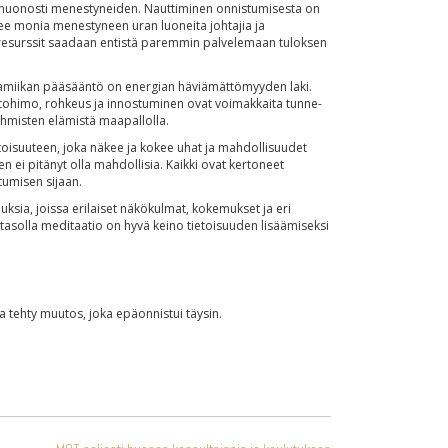
 huonosti menestyneiden. Nauttiminen onnistumisesta on
kee monia menestyneen uran luoneita johtajia ja
misresurssit saadaan entistä paremmin palvelemaan tuloksen
dynamiikan pääsääntö on energian häviämättömyyden laki.
Intohimo, rohkeus ja innostuminen ovat voimakkaita tunne-
 ihmisten elämistä maapallolla.
ietoisuuteen, joka näkee ja kokee uhat ja mahdollisuudet
n ei pitänyt olla mahdollisia. Kaikki ovat kertoneet
tumisen sijaan.
uksia, joissa erilaiset näkökulmat, kokemukset ja eri
ätasolla meditaatio on hyvä keino tietoisuuden lisäämiseksi
a tehty muutos, joka epäonnistui täysin.