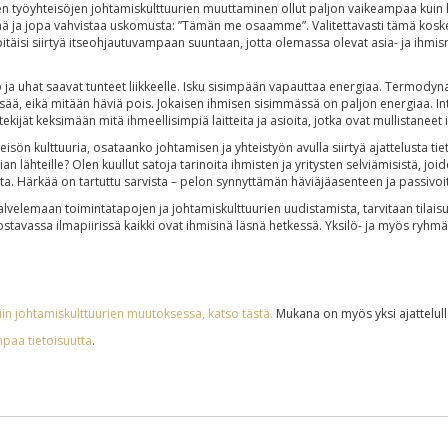
n työyhteisöjen johtamiskulttuurien muuttaminen ollut paljon vaikeampaa kuin
pitää ja jopa vahvistaa uskomusta: ”Tämän me osaamme”. Valitettavasti tämä kos
n pitäisi siirtyä itseohjautuvampaan suuntaan, jotta olemassa olevat asia- ja ih
lko ja uhat saavat tunteet liikkeelle. Isku sisimpään vapauttaa energiaa. Termo
isää, eikä mitään häviä pois. Jokaisen ihmisen sisimmässä on paljon energiaa. 
kijät keksimään mitä ihmeellisimpiä laitteita ja asioita, jotka ovat mullistaneet
isön kulttuuria, osataanko johtamisen ja yhteistyön avulla siirtyä ajattelusta t
hteille? Olen kuullut satoja tarinoita ihmisten ja yritysten selviämisistä, joide
. Härkää on tartuttu sarvista – pelon synnyttämän häviäjäasenteen ja passivoi
lvelemaan toimintatapojen ja johtamiskulttuurien uudistamista, tarvitaan tilaisu
ostavassa ilmapiirissä kaikki ovat ihmisinä läsnä hetkessä. Yksilö- ja myös ryhm
tiin johtamiskulttuurien muutoksessa, katso tästä.
Mukana on myös yksi ajattelull
mpaa tietoisuutta
.