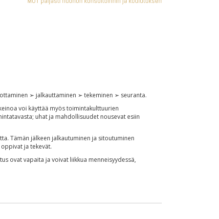
MOT paljasti huonon konsultoinnin ja koulutuksen
edottaminen ➢ jalkauttaminen ➢ tekeminen ➢ seuranta.
 keinoa voi käyttää myös toimintakulttuurien
intatavasta; uhat ja mahdollisuudet nousevat esiin
utta. Tämän jälkeen jalkautuminen ja sitoutuminen
 oppivat ja tekevät.
uvitus ovat vapaita ja voivat liikkua menneisyydessä,