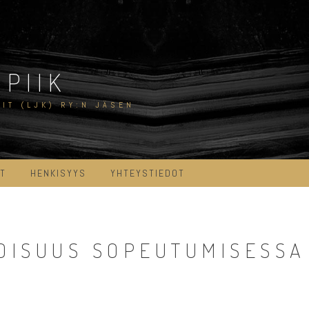
PIIK
IT (LJK) RY:N JÄSEN
AT
HENKISYYS
YHTEYSTIEDOT
TOISUUS SOPEUTUMISESSA