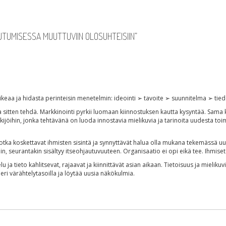
UTUMISESSA MUUTTUVIIN OLOSUHTEISIIN
”
keaa ja hidasta perinteisin menetelmin: ideointi ➢ tavoite ➢ suunnitelma ➢ ti
a sitten tehdä. Markkinointi pyrkii luomaan kiinnostuksen kautta kysyntää. Sama
öihin, jonka tehtävänä on luoda innostavia mielikuvia ja tarinoita uudesta toim
 jotka koskettavat ihmisten sisintä ja synnyttävät halua olla mukana tekemässä u
n, seurantakin sisältyy itseohjautuvuuteen. Organisaatio ei opi eikä tee. Ihmiset
elu ja tieto kahlitsevat, rajaavat ja kiinnittävät asian aikaan. Tietoisuus ja mielik
eri värähtelytasoilla ja löytää uusia näkökulmia.