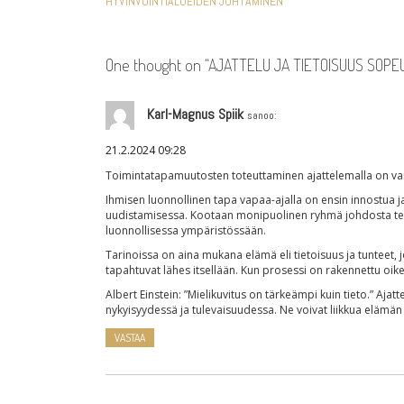
HYVINVOINTIALUEIDEN JOHTAMINEN
SELAUS
One thought on “
AJATTELU JA TIETOISUUS SOPE
Karl-Magnus Spiik
sanoo:
21.2.2024 09:28
Toimintatapamuutosten toteuttaminen ajattelemalla on vai
Ihmisen luonnollinen tapa vapaa-ajalla on ensin innostua j
uudistamisessa. Kootaan monipuolinen ryhmä johdosta tekij
luonnollisessa ympäristössään.
Tarinoissa on aina mukana elämä eli tietoisuus ja tunteet,
tapahtuvat lähes itsellään. Kun prosessi on rakennettu oikei
Albert Einstein: ”Mielikuvitus on tärkeämpi kuin tieto.” Ajatt
nykyisyydessä ja tulevaisuudessa. Ne voivat liikkua elämän 
VASTAA