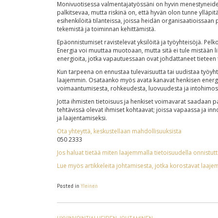
Monivuotisessa valmentajatyössäni on hyvin menestyneide
palkitsevaa, mutta riskinä on, että hyvän olon tunne yllä
esihenkilöitä tilanteissa, joissa heidän organisaatioissaa
tekemistä ja toiminnan kehittämistä.
Epäonnistumiset ravistelevat yksilöitä ja työyhteisöjä. Pe
Energia voi muuttaa muotoaan, mutta sitä ei tule mistään l
energioita, jotka vapautuessaan ovat johdattaneet tieteen te
Kun tarpeena on ennustaa tulevaisuutta tai uudistaa työyhte
laajemmin. Osataanko myös avata kanavat henkisen energian lä
voimaantumisesta, rohkeudesta, luovuudesta ja intohimosta
Jotta ihmisten tietoisuus ja henkiset voimavarat saadaan pa
tehtävissä olevat ihmiset kohtaavat; joissa vapaassa ja inn
ja laajentamiseksi.
Ota yhteyttä, keskustellaan mahdollisuuksista
050 2333
Jos haluat tietää miten laajemmalla tietoisuudella onnistut
Lue myös artikkeleita johtamisesta, jotka korostavat laaje
Posted in
Yleinen
ARTIKKELIEN