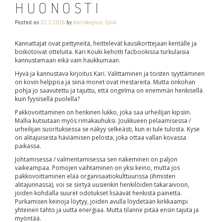
HUONOSTI
Posted on
31.1.2015
by
Karl-Magnus Spiik
Kannattajat ovat pettyneitä, heittelevät kausikorttejaan kentälle ja
boikotoivat otteluita. Kari Kouki kehotti facbookissa turkulaisia
kannustamaan eikä vain haukkumaan.
Hyvä ja kannustava kirjoitus Kari. Valittaminen ja toisten syyttäminen
on kovin helppoa ja siinä monet ovat mestareita. Mutta onkohan
pohja jo saavutettu ja tajuttu, että ongelma on enemmän henkisellä
kuin fyysisellä puolella?
Pakkovoittaminen on henkinen lukko, joka saa urheilijan kipsiin.
Mallia kutsutaan myös rimakauhuksi. Joukkueen pelaamisessa /
urheilijan suorituksessa se näkyy selkeästi, kun ei tule tulosta. Kyse
on alitajuisesta häviämisen pelosta, joka ottaa vallan kovassa
paikassa.
Johtamisessa / valmentamisessa sen näkeminen on paljon
vaikeampaa. Pomojen vaihtaminen on yksi keino, mutta jos
pakkovoittaminen elää organisaatiokulttuurissa (ihmisten
alitajunnassa), voi se siirtyä uusienkin henkilöiden takaraivoon,
joiden kohdalla suuret odotukset lisäävät henkistä painetta.
Purkamisen keinoja löytyy, joiden avulla löydetään kirkkaampi
yhteinen tahto ja uutta energiaa. Mutta tilanne pitää ensin tajuta ja
myöntää.