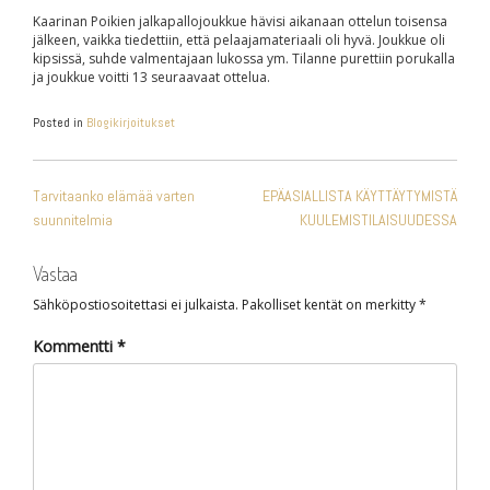
Kaarinan Poikien jalkapallojoukkue hävisi aikanaan ottelun toisensa
jälkeen, vaikka tiedettiin, että pelaajamateriaali oli hyvä. Joukkue oli
kipsissä, suhde valmentajaan lukossa ym. Tilanne purettiin porukalla
ja joukkue voitti 13 seuraavaat ottelua.
Posted in
Blogikirjoitukset
ARTIKKELIEN
Tarvitaanko elämää varten
EPÄASIALLISTA KÄYTTÄYTYMISTÄ
SELAUS
suunnitelmia
KUULEMISTILAISUUDESSA
Vastaa
Sähköpostiosoitettasi ei julkaista.
Pakolliset kentät on merkitty
*
Kommentti
*