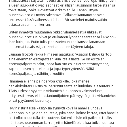
Tilaisuudessa käytettiin useita asiallisia puheenvuoroja; mm. yhden
alueen asukkaat olivat laatineet kirjallisen lausunnon tarpeistaan ja
toiveistaan, jonka luovuttivat virkamiehille. Tähän liittyvä
puheenvuoro oli myös rakentava. Tällaiset kannanotot ovat
prosessin tässä vaiheessa tärkeitä. Virkamiehet mainitsivatkin
asiasta useamman kerran.
Eniten ihmetytti muutamien pitkät, vihamieliset ja uhkaavat
puheenvuorot. He olivat jo etukäteen lyöneet asenteensa lukkoon –
ihan kuin joku Putin tulisi panssarivaunujen kanssa lanamaan
maisemat tasaisiksi ja rakentamaan ne täyteen taloja.
Lainaan filosofi Pekka Himasen ajatuksia: ”Asiaton kritiikki kertoo
aina enemmän esittäjästään kuin itse asiasta. Se on esittäjän
itsensäpaljastamisakti, jossa hän tuo esiin tietämättömyytensä,
kapea-alaisen ajattelunsa ja jopa typeryytensä”. Näitä
itsensäpaljastajia nähtiin ja kuultiin.
Himanen ei anna painoarvoa kritiikille, joka menee
henkilökohtaisuuksiin tai perustuu esittäjän luuloihin ja asenteisiin.
Tilaisuudessa syytettiin virkamiehiä huonosta valmistelusta;
erityisesti arvosteltiin asiantuntijoiden pätevyyttä, joilta virkamiehet
olivat pyytäneet lausuntoja.
Hyvin ristiriitaisia käsityksiä synnytti kovalla äänellä uhoava
luonnonsuojelijoiden edustaja, joka sanoi kolme kertaa, ettei hänellä
olisi ollut aikaa tulla tilaisuuteen. Kuitenkin hän oli paikalla. Lisäksi
hän totesi useamman kerran, ettei hänellä ole aikaa tutkia luontoa