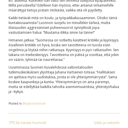
ko. alueella. Kuitenkin hän väitti sen tehneitä tutkijoita epäpäteviksi.
Millä perusteella? Edelleen hän myönsi, ettei antanut virkamiehille
määrättyjä tietoja jostain ötökästä, vaikka sitä oli pyydetty.
Kaikki tietävät mitä on koulu- ja työpaikkakiusaaminen. Olisiko tämä
kuntakiusaamista? Luonnon suojelu on minullekin tärkeä, mutta
tilaisuuden aggressiiviset puheenvuorot synnyttivät jopa
vastustamisen halua: ”Muutama itikka sinne tai tänne!”
Himanen jatkaa: ”Suomessa on sotkettu käsitteet kritiikki ja kyynisyys.
Asiallinen kritiikki on hyvä, koska sen tavoitteena on tuoda esiin
ongelmia ja löytää niihin ratkaisuja. Kyynisyys ei pyri ratkaisuihin. Sen
takana on itsekeskeisyys. Tavoitteena on päteä ja osoittaa, että jokin
on väärin, tyhmää tai naurettavaa.”
Uusimmassa Suomen Kuvalehdessä valtiontalouden
tutkimuskeskuksen ylijohtaja Juhana Vartiainen toteaa: ”Hallituksen
on ajettava myös uudistuksia, joista ei ole yhteisymmärrystä”. Sama
koskee kaupunkeja ja kuntia. Yhteisymmärrys on aina parempi,
mutta se edellyttää kaikilta tahoilta asennemuutoksia, yhteistyöhalua
ja –kykyä.
Posted in
Blogikirjoitukset
ARTIKKELIEN
TPS:llä menee huonosti
Usko ja uskonto
SELAUS