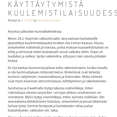
KÄYTTÄYTYMISTÄ
KUULEMISTILAISUUDES
Posted on
9.3.2015
by
Karl-Magnus Spiik
Kirjoitus julkaistiin Kunnallislehdessä
Menin 26.2. Kaarinan valtuustosaliin seuraamaan kuntalaisille
järjestettyä kuulemistilaisuutta koskien Ala-Lemun kaavaa. Alussa
virkamiehet esittelivät prosessia, jonka mukaan kaavaehdotukset on
tehty ja kertoivat miten kuntalaiset voivat vaikutta niihin. Esitys oli
laadukas ja selkeä. Syntyi vaikutelma, että juuri näin asioita pitääkin
hoitaa.
En ota kantaa luonnonsuojeluun enkä rakentamiseen, koska minulla
ei ole kummastakaan riittävästi tietoa. Molemmat ovat tärkeitä:
luonnon säilyminen, maisemallisuus ja historiakin. Mutta tärkeitä
ovat myös Kaarinan vetovoimaisuus, kehittyminen ja rakentaminen.
Suomessa ja maailmalla löytyy lukuisia esimerkkejä, miten
ristiriidassa olevien tarpeiden / arvojen yhteen sovittaminen on
onnistunut. Myös löytyy esimerkkejä, miten asioista riidellään. Sen
seurauksena kehittäminen hidastuu, virkamiehet joutuvat tekemään
turhaa työtä, hermot kiristyvät ja kuntalaisten rahaa palaa
lisäselvitysten, valitusten ym. takia.