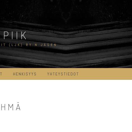
PIIK
IT (LJK) RY:N JÄSEN
AT
HENKISYYS
YHTEYSTIEDOT
YHMÄ