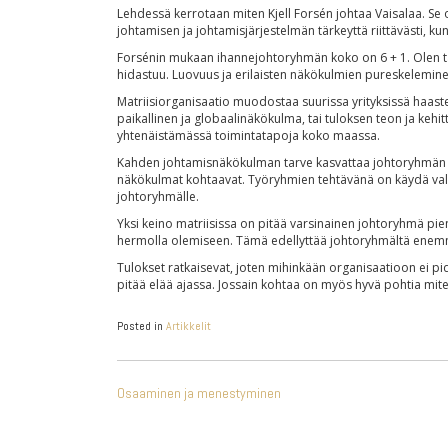
Lehdessä kerrotaan miten Kjell Forsén johtaa Vaisalaa. Se
johtamisen ja johtamisjärjestelmän tärkeyttä riittävästi, ku
Forsénin mukaan ihannejohtoryhmän koko on 6 + 1. Olen tä
hidastuu. Luovuus ja erilaisten näkökulmien pureskeleminen
Matriisiorganisaatio muodostaa suurissa yrityksissä haast
paikallinen ja globaalinäkökulma, tai tuloksen teon ja ke
yhtenäistämässä toimintatapoja koko maassa.
Kahden johtamisnäkökulman tarve kasvattaa johtoryhmän kok
näkökulmat kohtaavat. Työryhmien tehtävänä on käydä valm
johtoryhmälle.
Yksi keino matriisissa on pitää varsinainen johtoryhmä pi
hermolla olemiseen. Tämä edellyttää johtoryhmältä enemmä
Tulokset ratkaisevat, joten mihinkään organisaatioon ei pid
pitää elää ajassa. Jossain kohtaa on myös hyvä pohtia mit
Posted in
Artikkelit
ARTIKKELIEN
Osaaminen ja menestyminen
SELAUS