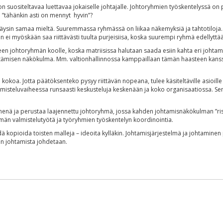
 on suositeltavaa luettavaa jokaiselle johtajalle. Johtoryhmien työskentelyssä 
n ”tähänkin asti on mennyt hyvin”?
ysin samaa mieltä. Suuremmassa ryhmässä on liikaa näkemyksiä ja tahtotiloja. 
 ei myöskään saa riittävästi tuulta purjeisiisa, koska suurempi ryhmä edellyttä
een johtoryhmän koolle, koska matriisissa halutaan saada esiin kahta eri johta
hittämisen näkökulma. Mm. valtionhallinnossa kamppaillaan tämän haasteen kans
oa. Jotta päätöksenteko pysyy riittävän nopeana, tulee käsiteltäville asioille 
isteluvaiheessa runsaasti keskusteluja keskenään ja koko organisaatiossa. Sen
enenä ja perustaa laajennettu johtoryhmä, jossa kahden johtamisnäkökulman ”ris
n valmistelutyötä ja työryhmien työskentelyn koordinointia.
ä kopioida toisten malleja – ideoita kylläkin. Johtamisjärjestelmä ja johtaminen
en johtamista johdetaan.