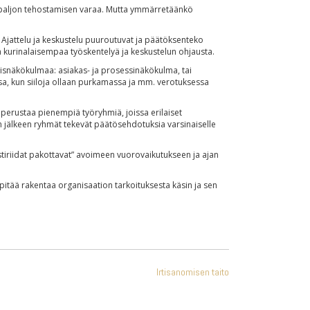
on paljon tehostamisen varaa. Mutta ymmärretäänkö
Ajattelu ja keskustelu puuroutuvat ja päätöksenteko
ä kurinalaisempaa työskentelyä ja keskustelun ohjausta.
misnäkökulmaa: asiakas- ja prosessinäkökulma, tai
sa, kun siiloja ollaan purkamassa ja mm. verotuksessa
perustaa pienempiä työryhmiä, joissa erilaiset
 jälkeen ryhmät tekevät päätösehdotuksia varsinaiselle
tiriidat pakottavat” avoimeen vuorovaikutukseen ja ajan
 pitää rakentaa organisaation tarkoituksesta käsin ja sen
Irtisanomisen taito