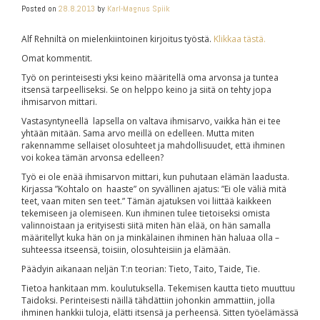
Posted on
28.8.2013
by
Karl-Magnus Spiik
Alf Rehniltä on mielenkiintoinen kirjoitus työstä.
Klikkaa tästä.
Omat kommentit.
Työ on perinteisesti yksi keino määritellä oma arvonsa ja tuntea
itsensä tarpeelliseksi. Se on helppo keino ja siitä on tehty jopa
ihmisarvon mittari.
Vastasyntyneellä lapsella on valtava ihmisarvo, vaikka hän ei tee
yhtään mitään. Sama arvo meillä on edelleen. Mutta miten
rakennamme sellaiset olosuhteet ja mahdollisuudet, että ihminen
voi kokea tämän arvonsa edelleen?
Työ ei ole enää ihmisarvon mittari, kun puhutaan elämän laadusta.
Kirjassa ”Kohtalo on haaste” on syvällinen ajatus: ”Ei ole väliä mitä
teet, vaan miten sen teet.” Tämän ajatuksen voi liittää kaikkeen
tekemiseen ja olemiseen. Kun ihminen tulee tietoiseksi omista
valinnoistaan ja erityisesti siitä miten hän elää, on hän samalla
määritellyt kuka hän on ja minkälainen ihminen hän haluaa olla –
suhteessa itseensä, toisiin, olosuhteisiin ja elämään.
Päädyin aikanaan neljän T:n teorian: Tieto, Taito, Taide, Tie.
Tietoa hankitaan mm. koulutuksella. Tekemisen kautta tieto muuttuu
Taidoksi. Perinteisesti näillä tähdättiin johonkin ammattiin, jolla
ihminen hankkii tuloja, elätti itsensä ja perheensä. Sitten työelämässä