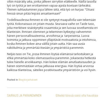
oltiin määrätty aika, jonka jälkeen siirryttiin eläkkeelle. Näillä tasoilla
työ on työtä ja sen erottaminen vapaa-ajasta koetaan tärkeäksi.
Yleinen suhtautuminen jopa lähtee siitä, että työ on kurjaa: ”Otsasi
hiessä sinun pitää leipäsi ansaitsemaan!”
Todellisuudessa ihminen ei ole syntynyt maapallolla vain tekemään
työtä. Kokonaisuus on jotain muuta. Seuraava vaihe on Taide taso,
joka merkitsee sisäistynyttä osaamista ja sen luovaa soveltamista eri
tilanteisiin. Ihmisen oleminen ja tekeminen kytkeytyy vahvemmin
hänen persoonallisuuteensa, arvoihinsa ja tarpeisiinsa. Luova
toiminta ja jatkuva oppiminen ylläpitävät motivaatiota ja intohimoa,
koska ihminen kokee aina välillä jotain uutta. Hän saa uusia
näkökulmia ja ymmärtää itseään ja ympäristöä paremmin.
Neljäs taso on Tie, jossa ihminen löytää elämänsä tarkoituksen ja
ehkä ymmärtää koko olemassaoloa paremmin. Jokaisesta hetkestä
tulee hänelle arvokkaampi. Hän kokee elämän ainutlaatuisuuden ja
hänen sisimmästään virtaa jatkuvaa energiaa. Hän löytää arvonsa
kaikissa tilanteissa, säteilee positiivisuutta ympäristöön ja voi hyvin.
Posted in
Blogikirjoitukset
ARTIKKELIEN
SAIRAUS JA PARANEMINEN
Etteikö töissä saisi olla hauskaa
SELAUS