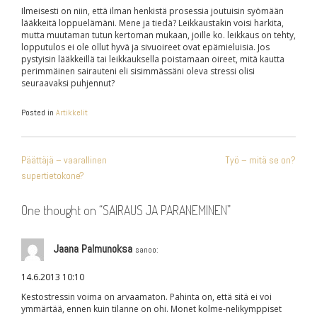
Ilmeisesti on niin, että ilman henkistä prosessia joutuisin syömään
lääkkeitä loppuelämäni. Mene ja tiedä? Leikkaustakin voisi harkita,
mutta muutaman tutun kertoman mukaan, joille ko. leikkaus on tehty,
lopputulos ei ole ollut hyvä ja sivuoireet ovat epämieluisia. Jos
pystyisin lääkkeillä tai leikkauksella poistamaan oireet, mitä kautta
perimmäinen sairauteni eli sisimmässäni oleva stressi olisi
seuraavaksi puhjennut?
Posted in
Artikkelit
ARTIKKELIEN
Päättäjä – vaarallinen
Työ – mitä se on?
SELAUS
supertietokone?
One thought on “
SAIRAUS JA PARANEMINEN
”
Jaana Palmunoksa
sanoo:
14.6.2013 10:10
Kestostressin voima on arvaamaton. Pahinta on, että sitä ei voi
ymmärtää, ennen kuin tilanne on ohi. Monet kolme-nelikymppiset