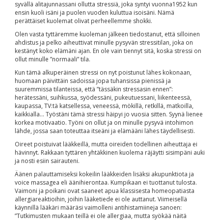
syvällä alitajunnassani ollutta stressiä, joka syntyi vuonna1952 kun
ensin kuoli isäni ja puolen vuoden kuluttua isoisäni. Nämä
perättäiset kuolemat olivat perheellemme shokki.
Olen vasta tyttäremme kuoleman jälkeen tiedostanut, että silloinen
ahdistus ja pelko aiheuttivat minulle pysyvän stressitilan, joka on
kestänyt koko elämäni ajan. En ole vain tiennyt sitä, koska stressi on
ollut minulle ”normaali” tila.
Kun tämä alkuperäinen stressi on nyt poistunut lähes kokonaan,
huomaan päivittäin sadoissa jopa tuhansissa pienissä ja
suuremmissa tilanteissa, että ”tässäkin stressasin ennen”:
herätessäni, suihkussa, syödessäni, pukeutuessani, liikenteessä,
kaupassa, TV:tä katsellessa, veneessä, mökillä, retkillä, matkoilla,
kaikkialla… Työstäni tämä stressi häipyi jo vuosia sitten. Syynä lienee
korkea motivaatio. Työni on ollut ja on minulle pysyvä intohimon
lähde, jossa saan toteuttaa itseäni ja elämääni lähes täydellisesti.
Oireet poistuivat lääkkeillä, mutta oireiden todellinen aiheuttaja ei
hävinnyt. Rakkaan tyttären yhtäkkinen kuolema räjäytti sisimpäni auki
ja nosti esiin sairauteni.
Äänen palauttamiseksi kokeilin lääkkeiden lisäksi akupunktiota ja
voice massagea eli äänihierontaa. Kumpikaan ei tuottanut tulosta.
Vaimoni ja poikani ovat saaneet apua klassisesta homeopatiasta
allergiareaktioihin, joihin lääketiede ei ole auttanut. Viimeisellä
käynnillä lääkäri määräsi vaimolleni antihistamiineja sanoen:
”Tutkimusten mukaan teillä ei ole allergiaa, mutta syökää näitä