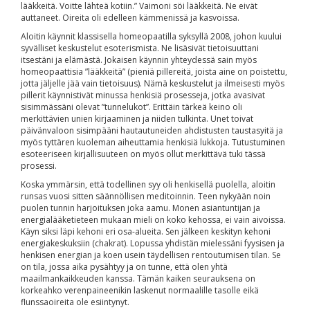
lääkkeitä. Voitte lähteä kotiin.” Vaimoni söi lääkkeitä. Ne eivät
auttaneet. Oireita oli edelleen kämmenissä ja kasvoissa.
Aloitin käynnit klassisella homeopaatilla syksyllä 2008, johon kuului
syvälliset keskustelut esoterismista. Ne lisäsivät tietoisuuttani
itsestäni ja elämästä. Jokaisen käynnin yhteydessä sain myös
homeopaattisia ”lääkkeitä” (pieniä pillereitä, joista aine on poistettu,
jotta jäljelle jää vain tietoisuus). Nämä keskustelut ja ilmeisesti myös
pillerit käynnistivät minussa henkisiä prosesseja, jotka avasivat
sisimmässäni olevat ”tunnelukot”. Erittäin tärkeä keino oli
merkittävien unien kirjaaminen ja niiden tulkinta. Unet toivat
päivänvaloon sisimpääni hautautuneiden ahdistusten taustasyitä ja
myös tyttären kuoleman aiheuttamia henkisiä lukkoja. Tutustuminen
esoteeriseen kirjallisuuteen on myös ollut merkittävä tuki tässä
prosessi.
Koska ymmärsin, että todellinen syy oli henkisellä puolella, aloitin
runsas vuosi sitten säännöllisen meditoinnin. Teen nykyään noin
puolen tunnin harjoituksen joka aamu. Monen asiantuntijan ja
energialääketieteen mukaan mieli on koko kehossa, ei vain aivoissa.
Käyn siksi läpi kehoni eri osa-alueita. Sen jälkeen keskityn kehoni
energiakeskuksiin (chakrat). Lopussa yhdistän mielessäni fyysisen ja
henkisen energian ja koen usein täydellisen rentoutumisen tilan. Se
on tila, jossa aika pysähtyy ja on tunne, että olen yhtä
maailmankaikkeuden kanssa. Tämän kaiken seurauksena on
korkeahko verenpaineenikin laskenut normaalille tasolle eikä
flunssaoireita ole esiintynyt.