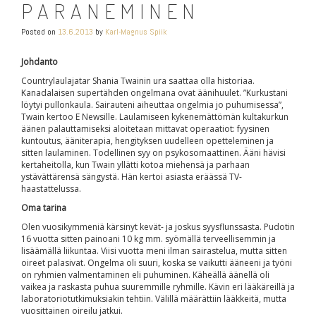
PARANEMINEN
Posted on
13.6.2013
by
Karl-Magnus Spiik
Johdanto
Countrylaulajatar Shania Twainin ura saattaa olla historiaa.
Kanadalaisen supertähden ongelmana ovat äänihuulet. ”Kurkustani
löytyi pullonkaula. Sairauteni aiheuttaa ongelmia jo puhumisessa”,
Twain kertoo E Newsille. Laulamiseen kykenemättömän kultakurkun
äänen palauttamiseksi aloitetaan mittavat operaatiot: fyysinen
kuntoutus, ääniterapia, hengityksen uudelleen opetteleminen ja
sitten laulaminen. Todellinen syy on psykosomaattinen. Ääni hävisi
kertaheitolla, kun Twain yllätti kotoa miehensä ja parhaan
ystävättärensä sängystä. Hän kertoi asiasta eräässä TV-
haastattelussa.
Oma tarina
Olen vuosikymmeniä kärsinyt kevät- ja joskus syysflunssasta. Pudotin
16 vuotta sitten painoani 10 kg mm. syömällä terveellisemmin ja
lisäämällä liikuntaa. Viisi vuotta meni ilman sairastelua, mutta sitten
oireet palasivat. Ongelma oli suuri, koska se vaikutti ääneeni ja työni
on ryhmien valmentaminen eli puhuminen. Käheällä äänellä oli
vaikea ja raskasta puhua suuremmille ryhmille. Kävin eri lääkäreillä ja
laboratoriotutkimuksiakin tehtiin. Välillä määrättiin lääkkeitä, mutta
vuosittainen oireilu jatkui.