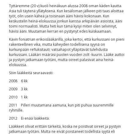
Tyttäremme (20 v) kuoli heinäkuun alussa 2008 oman käden kautta.
Asia tuli täytenä yllätyksenä. Kun kesäloman jälkeen piti taas aloittaa
työt, olin usein käheä ja toisinaan ääni hävisi kokonaan. Kun
keskustelin heinä-elokuussa jonkun kanssa arkipäivän asioista, ääni
toimi normaalisti. Mutta heti kun tämä kysyi miten olen selvinnyt,
hävisi ääni. Muutaman kerran en pystynyt edes kuiskaamaan.
Kävin foniatrian erikoislääkärillä, joka kertoi, että kurkussani on pieni
rakenteellinen vika, mutta käheyden todellisena syynä on
kurkunpään refluksitauti; vatsahapot ylläpitävät tulehdusta
kurkussani. Lääkäri määräsi puolen vuoden zolt -kuurin. Lääke auttoi
ja pystyin jatkamaan työtäni, mutta oireet palasivat aina heinä-
elokuussa.
Söin lääkkeitä seuraavasti:
2008 6 kk
2009 3 kk
2010 1 kk
2011 Pilleri muutamana aamuna, kun piti puhua suuremmille
ryhmille.
2012 Ei enää lääkkeitä.
Lääkkeet olivat erittäin tärkeitä, koska ne poistivat oireet ja pystyin
jatkamaan työtäni. Mutta ne eivät poistaneet todellista syytä eli