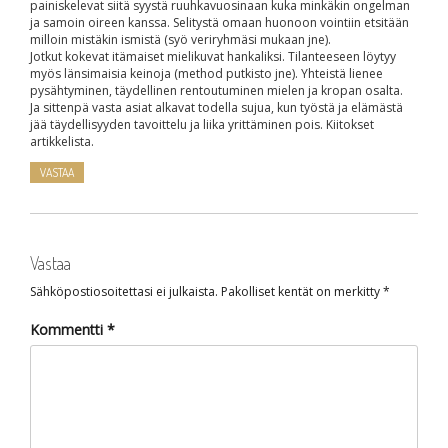
painiskelevat siitä syystä ruuhkavuosinaan kuka minkäkin ongelman
ja samoin oireen kanssa. Selitystä omaan huonoon vointiin etsitään
milloin mistäkin ismistä (syö veriryhmäsi mukaan jne).
Jotkut kokevat itämaiset mielikuvat hankaliksi. Tilanteeseen löytyy
myös länsimaisia keinoja (method putkisto jne). Yhteistä lienee
pysähtyminen, täydellinen rentoutuminen mielen ja kropan osalta.
Ja sittenpä vasta asiat alkavat todella sujua, kun työstä ja elämästä
jää täydellisyyden tavoittelu ja liika yrittäminen pois. Kiitokset
artikkelista.
VASTAA
Vastaa
Sähköpostiosoitettasi ei julkaista.
Pakolliset kentät on merkitty
*
Kommentti
*