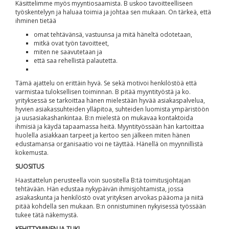
Käsittelimme myös myyntiosaamista. B uskoo tavoitteelliseen
työskentelyyn ja haluaa toimia ja johtaa sen mukaan. On tärkeä, että
ihminen tietää
omat tehtävänsä, vastuunsa ja mitä häneltä odotetaan,
mitkä ovat työn tavoitteet,
miten ne saavutetaan ja
että saa rehellistä palautetta.
Tämä ajattelu on erittäin hyvä. Se sekä motivoi henkilöstöä että
varmistaa tuloksellisen toiminnan. B pitää myyntityöstä ja ko.
yrityksessä se tarkoittaa hänen mielestään hyvää asiakaspalvelua,
hyvien asiakassuhteiden ylläpitoa, suhteiden luomista ympäristöön
ja uusasiakashankintaa. B:n mielestä on mukavaa kontaktoida
ihmisiä ja käydä tapaamassa heitä. Myyntityössään hän kartoittaa
huolella asiakkaan tarpeet ja kertoo sen jälkeen miten hänen
edustamansa organisaatio voi ne täyttää. Hänellä on myynnillistä
kokemusta.
SUOSITUS
Haastattelun perusteella voin suositella B:tä toimitusjohtajan
tehtävään. Hän edustaa nykypäivän ihmisjohtamista, jossa
asiakaskunta ja henkilöstö ovat yrityksen arvokas pääoma ja niitä
pitää kohdella sen mukaan. B:n onnistuminen nykyisessä työssään
tukee tätä näkemystä.
KEHITTYMINEN JA TUKI