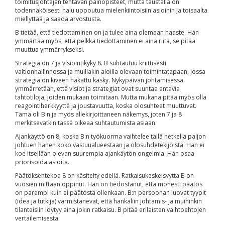
toimitusjohtajan tehtävän painopisteet, mutta taustalla on
todennäköisesti halu uppoutua mielenkiintoisiin asioihin ja toisaalta
miellyttää ja saada arvostusta.
B tietää, että tiedottaminen on ja tulee aina olemaan haaste. Hän
ymmärtää myös, että pelkkä tiedottaminen ei aina riitä, se pitää
muuttua ymmärrykseksi.
Strategia on 7 ja visiointikyky 8. B suhtautuu kriittisesti
valtionhallinnossa ja muillakin aloilla olevaan toimintatapaan, jossa
strategia on kiveen hakattu käsky. Nykypäivän johtamisessa
ymmärretään, että visiot ja strategiat ovat suuntaa antavia
tahtotiloja, joiden mukaan toimitaan. Mutta mukana pitää myös olla
reagointiherkkyyttä ja joustavuutta, koska olosuhteet muuttuvat.
Tämä oli B:n ja myös allekirjoittaneen näkemys, joten 7 ja 8
merkitsevätkin tässä oikeaa suhtautumista asiaan.
Ajankäyttö on 8, koska B:n työkuorma vaihtelee tällä hetkellä paljon
johtuen hänen koko vastuualueestaan ja olosuhdetekijöistä. Hän ei
koe itsellään olevan suurempia ajankäytön ongelmia. Hän osaa
priorisoida asioita.
Päätöksentekoa 8 on käsitelty edellä. Ratkaisukeskeisyyttä B on
vuosien mittaan oppinut. Hän on tiedostanut, että monesti päätös
on parempi kuin ei päätöstä ollenkaan. B:n persoonan luovat tyypit
(idea ja tutkija) varmistanevat, että hankaliin johtamis- ja muihinkin
tilanteisiin löytyy aina jokin ratkaisu. B pitää erilaisten vaihtoehtojen
vertailemisesta.