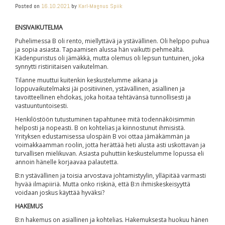
Posted on
16.10.2021
by
Karl-Magnus Spiik
ENSIVAIKUTELMA
Puhelimessa B oli rento, miellyttävä ja ystävällinen. Oli helppo puhua
ja sopia asiasta. Tapaamisen alussa hän vaikutti pehmeältä.
Kädenpuristus oli jämäkkä, mutta olemus oli lepsun tuntuinen, joka
synnytti ristiriitaisen vaikutelman.
Tilanne muuttui kuitenkin keskustelumme aikana ja
loppuvaikutelmaksi jäi positiivinen, ystävällinen, asiallinen ja
tavoitteellinen ehdokas, joka hoitaa tehtävänsä tunnollisesti ja
vastuuntuntoisesti.
Henkilöstöön tutustuminen tapahtunee mitä todennäköisimmin
helposti ja nopeasti. B on kohtelias ja kiinnostunut ihmisistä.
Yrityksen edustamisessa ulospäin B voi ottaa jämäkämmän ja
voimakkaamman roolin, jotta herättää heti alusta asti uskottavan ja
turvallisen mielikuvan. Asiasta puhuttiin keskustelumme lopussa eli
annoin hänelle korjaavaa palautetta.
B:n ystävällinen ja toisia arvostava johtamistyylin, ylläpitää varmasti
hyvää ilmapiiriä. Mutta onko riskinä, että B:n ihmiskeskeisyyttä
voidaan joskus käyttää hyväksi?
HAKEMUS
B:n hakemus on asiallinen ja kohtelias. Hakemuksesta huokuu hänen