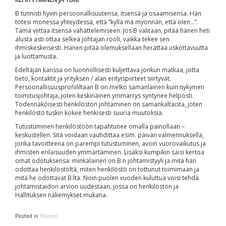
B tunnisti hyvin persoonallisuutensa, itsensä ja osaamisensa. Hän
totesi monessa yhteydessä, että ”kyllä mä myönnän, että olen…”.
Tämä viittaa itsensä vähättelemiseen. Jos B valitaan, pitää hänen heti
alusta asti ottaa selkeä johtajan rooli, vaikka tekee sen
ihmiskeskeisesti. Hänen pitää olemuksellaan herättää uskottavuutta
ja luottamusta.
Edeltäjän kanssa on luonnollisesti kuljettava jonkun matkaa, jotta
tieto, kontaktit ja yrityksen / alan erityispiirteet siirtyvät.
Persoonallisuusprofiililtaan B on melko samanlainen kuin nykyinen
toimitusjohtaja, joten keskinäinen ymmärrys syntynee helposti.
Todennäköisesti henkilöstön johtaminen on samankaltaista, joten
henkilöstö tuskin kokee henkisesti suuria muutoksia.
Tutustuminen henkilöstöön tapahtunee omalla painollaan –
keskustellen. Sitä voidaan vauhdittaa esim. päivän valmennuksella,
jonka tavoitteena on parempi tutustuminen, avoin vuorovaikutus ja
ihmisten erilaisuuden ymmärtäminen. Lisäksi kumpikin saisi kertoa
omat odotuksensa: minkälainen on B:n johtamistyyli ja mitä hän
odottaa henkilöstöltä, miten henkilöstö on tottunut toimimaan ja
mitä he odottavat B:ltä. Noin puolen vuoden kuluttua voisi tehdä
johtamistaidon arvion uudestaan, jossa on henkilöstön ja
Hallituksen näkemykset mukana.
Posted in
Yleinen