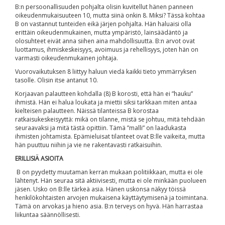
B:n persoonallisuuden pohjalta olisin kuvitellut hänen panneen
oikeudenmukaisuuteen 10, mutta siinä onkin 8. Miksi? Tässä kohtaa
B on vastannut tunteiden eikä järjen pohjalta. Hän haluaisi olla
erittäin oikeudenmukainen, mutta ympäristö, lainsäädäntö ja
olosuhteet eivät anna siihen aina mahdollisuutta. B:n arvot ovat
luottamus, ihmiskeskeisyys, avoimuus ja rehellisyys, joten hän on
varmasti oikeudenmukainen johtaja.
Vuorovaikutuksen 8 liittyy haluun viedä kaikki tieto ymmärryksen
tasolle. Olisin itse antanut 10.
Korjaavan palautteen kohdalla (8) B korosti, että hän ei ”hauku”
ihmistä. Hän ei halua loukata ja miettii siksi tarkkaan miten antaa
kielteisen palautteen. Näissä tilanteissa B korostaa
ratkaisukeskeisyyttä: mikä on tilanne, mistä se johtuu, mitä tehdään
seuraavaksi ja mitä tästä opittiin. Tämä ”malli” on laadukasta
ihmisten johtamista. Epämieluisat tilanteet ovat B:lle vaikeita, mutta
hän puuttuu niihin ja vie ne rakentavasti ratkaisuihin.
ERILLISIÄ ASIOITA
B on pyydetty muutaman kerran mukaan politiikkaan, mutta ei ole
lähtenyt. Hän seuraa sitä aktiivisesti, mutta ei ole minkään puolueen
jäsen. Usko on B:lle tärkeä asia. Hänen uskonsa näkyy töissä
henkilökohtaisten arvojen mukaisena käyttäytymisenä ja toimintana.
Tämä on arvokas ja hieno asia. B:n terveys on hyvä. Hän harrastaa
liikuntaa säännöllisesti.