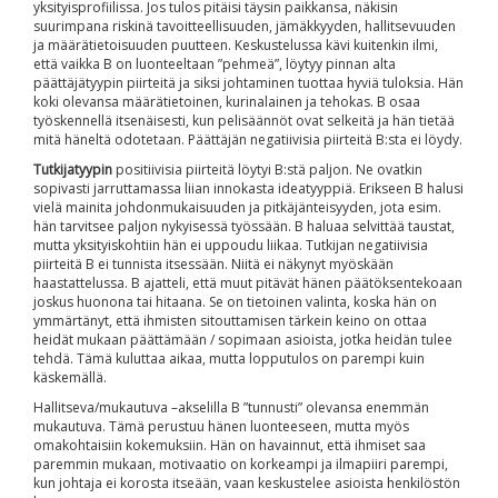
yksityisprofiilissa. Jos tulos pitäisi täysin paikkansa, näkisin
suurimpana riskinä tavoitteellisuuden, jämäkkyyden, hallitsevuuden
ja määrätietoisuuden puutteen. Keskustelussa kävi kuitenkin ilmi,
että vaikka B on luonteeltaan ”pehmeä”, löytyy pinnan alta
päättäjätyypin piirteitä ja siksi johtaminen tuottaa hyviä tuloksia. Hän
koki olevansa määrätietoinen, kurinalainen ja tehokas. B osaa
työskennellä itsenäisesti, kun pelisäännöt ovat selkeitä ja hän tietää
mitä häneltä odotetaan. Päättäjän negatiivisia piirteitä B:sta ei löydy.
Tutkijatyypin
positiivisia piirteitä löytyi B:stä paljon. Ne ovatkin
sopivasti jarruttamassa liian innokasta ideatyyppiä. Erikseen B halusi
vielä mainita johdonmukaisuuden ja pitkäjänteisyyden, jota esim.
hän tarvitsee paljon nykyisessä työssään. B haluaa selvittää taustat,
mutta yksityiskohtiin hän ei uppoudu liikaa. Tutkijan negatiivisia
piirteitä B ei tunnista itsessään. Niitä ei näkynyt myöskään
haastattelussa. B ajatteli, että muut pitävät hänen päätöksentekoaan
joskus huonona tai hitaana. Se on tietoinen valinta, koska hän on
ymmärtänyt, että ihmisten sitouttamisen tärkein keino on ottaa
heidät mukaan päättämään / sopimaan asioista, jotka heidän tulee
tehdä. Tämä kuluttaa aikaa, mutta lopputulos on parempi kuin
käskemällä.
Hallitseva/mukautuva –akselilla B ”tunnusti” olevansa enemmän
mukautuva. Tämä perustuu hänen luonteeseen, mutta myös
omakohtaisiin kokemuksiin. Hän on havainnut, että ihmiset saa
paremmin mukaan, motivaatio on korkeampi ja ilmapiiri parempi,
kun johtaja ei korosta itseään, vaan keskustelee asioista henkilöstön