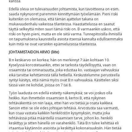
kanssa.
Edellä oleva on tulevaisuuden johtamista, kun tavoitteena on esim.
saada nykynuoret paremmin kiinnittymään työelämään. Pieni riski
kuitenkin on olemassa, että tämän ajattelun takana on
mukavuudenhalu vaikeissa tilanteissa. Haastattelussa en saanut
täyttä selkeyttä miten suuri tämä riski on. B varmaankin uskoo, että
riski on hyvin pieni, mutta en ole siitä varma. Tunnepitoisilla ihmisillä
on taipumuksena kaunistella asioita itsensä kannalta edullisemmaksi
kuin mitä ne ovat varsinkin epämieluisissa tilanteissa.
JOHTAMISTAIDON ARVIO (liite)
B:n keskiarvo on korkea; hän on merkinnyt 7:ään kohtaan 10.
Kyselyssä korostetaankin, ettei se tarkoita täydellisyyttä, vaan on
osaamista tai ominaisuutta, joka edustaa ko. vastaajan vahvuuksia
eikä tarvitse kehittämistä tällä hetkellä. Keskustelumme perusteella
syntyi käsitys, että nämä myös ovat B:n vahvuuksia. Käsittelen siksi
tässä vain ne kohdat, joissa on 7 tai 8.
Työn laadusta on edellä esitetty näkemyksiä; se voi joskus olla
heikko. Kun ihmettelin osaamisen 8, kertoi B, että nykyinen
tehtäväkenttä on niin laaja, ettei hän voi tietää ja osata kaikkea.
Sanoin ettei se ole edes johtajan tehtävä. Arvostusta saa varmasti,
kun osaa vastata kaikkiin henkilöstön kysymyksiin, mutta joka
tehtävässä pitää määritellä osaamisen tarve, johon ko. henkilö
keskittyy ja sitten hänellä on varahenkilö. Tätä B:n tulee kehittää eli
irtaantua käytännön asioista ja keskittyä kokonaisuuksiin. Hän tietää