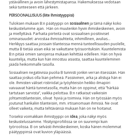
ystävällinen ja avoin lähestymistapansa. Hakemuksessa vedotaan
sekä tunteeseen että järkeen.
PERSOONALLISUUS (liite Ihmistyyppisi)
Tuloksen mukaan B:n päätyyppi on
sosiaalinen
ja tämä näkyi koko
keskustelumme ajan. Hän on muutenkin hyvin ihmiskeskeinen, avoin
ja miellyttävä. Parhaita piirteitä ovat sosiaalisen positiiviset
ominaisuudet: arvostaa ihmissuhteita, inhimillinen, avulias…
Herkkyys saattaa joissain tilanteissa mennä tunteellisuuden puolelle,
mutta B tietää asian eikä se vaikuttane työsuorituksiin. Kuuntelemista
B:n pitää omien sanojensa mukaan kehittää edelleen. Hän on hyvä
kuuntelija, mutta kun hän innostuu asiasta, saattaa kuunteleminen
jäädä heikommalle tasolla.
Sosiaalisen negatiivisia puolia B tunnisti jonkin verran itsessään. Hän
saattaa joskus olla liian pehmeä. Passiivinen, arka ja alistuja hän ei
ole. Ihmisten väliset ristiriidat ja työyhteisön heikko ilmapiiri
vaivaavat häntä tunnetasolla, mutta hän on oppinut, että ”härkää
tartutaan sarvista”, vaikka pelottaa. B:n ratkaisut vaikeisiin
johtamistilanteisiin, olivat hyviä ja toimivia. Hän on työssään myös
joutunut hankaliin tilanteisiin, mm. irtisanomaan ihmisiä. Ne ovat
olleet vaikeita, mutta tehtävänsä mukaan hän on ne hoitanut.
Toiseksi voimakkain ihmistyyppi on
idea
, joka näkyi myös
keskustelussamme. Yksityisprofiilissa se on suurempi kuin
työroolissa. B on selvästi ihmiskeskeinen, koska hänen molemmat
päätyyppinsä ovat kuvion yläpäässä.