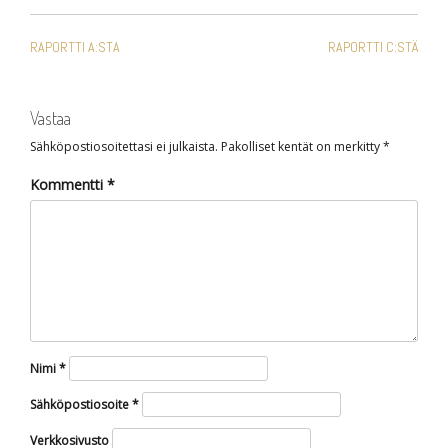
ARTIKKELIEN
RAPORTTI A:STA
RAPORTTI C:STÄ
SELAUS
Vastaa
Sähköpostiosoitettasi ei julkaista.
Pakolliset kentät on merkitty
*
Kommentti
*
Nimi
*
Sähköpostiosoite
*
Verkkosivusto