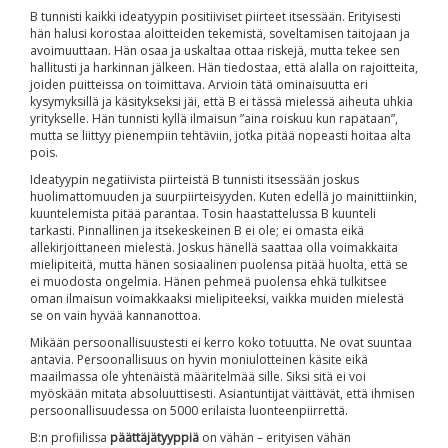
B tunnisti kaikki ideatyypin positiiviset piirteet itsessään. Erityisesti
hän halusi korostaa aloitteiden tekemistä, soveltamisen taitojaan ja
avoimuuttaan. Hän osaa ja uskaltaa ottaa riskejä, mutta tekee sen
hallitusti ja harkinnan jälkeen. Hän tiedostaa, että alalla on rajoitteita,
joiden puitteissa on toimittava. Arvioin tätä ominaisuutta eri
kysymyksillä ja käsitykseksi jäi, että B ei tässä mielessä aiheuta uhkia
yritykselle. Hän tunnisti kyllä ilmaisun ”aina roiskuu kun rapataan”,
mutta se liittyy pienempiin tehtäviin, jotka pitää nopeasti hoitaa alta
pois.
Ideatyypin negatiivista piirteistä B tunnisti itsessään joskus
huolimattomuuden ja suurpiirteisyyden. Kuten edellä jo mainittiinkin,
kuuntelemista pitää parantaa. Tosin haastattelussa B kuunteli
tarkasti. Pinnallinen ja itsekeskeinen B ei ole; ei omasta eikä
allekirjoittaneen mielestä. Joskus hänellä saattaa olla voimakkaita
mielipiteitä, mutta hänen sosiaalinen puolensa pitää huolta, että se
ei muodosta ongelmia. Hänen pehmeä puolensa ehkä tulkitsee
oman ilmaisun voimakkaaksi mielipiteeksi, vaikka muiden mielestä
se on vain hyvää kannanottoa.
Mikään persoonallisuustesti ei kerro koko totuutta. Ne ovat suuntaa
antavia. Persoonallisuus on hyvin moniulotteinen käsite eikä
maailmassa ole yhtenäistä määritelmää sille. Siksi sitä ei voi
myöskään mitata absoluuttisesti. Asiantuntijat väittävät, että ihmisen
persoonallisuudessa on 5000 erilaista luonteenpiirrettä.
B:n profiilissa
päättäjätyyppiä
on vähän – erityisen vähän