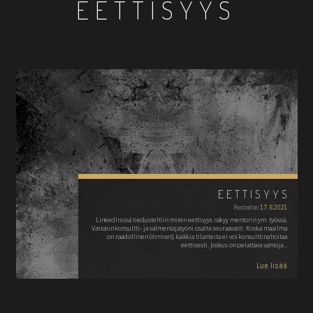
EETTISYYS
EETTISYYS
Posted on
17.6.2021
LinkedInissä tiedusteltiin miten eettisyys näkyy mentorin ym. työssä.
Vastasin konsultti- ja valmentajatyöni osalta seuraavasti: Koska maailma
on raadollinen (ihmiset), kaikkia tilanteita ei voi konsulttina hoitaa
eettisesti. Joskus on pelattava samoja…
Lue lisää