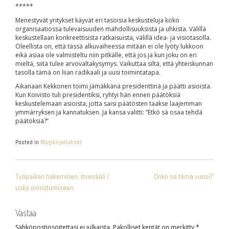
*****
Menestyvät yritykset käyvät eri tasoisia keskusteluja koko
organisaatiossa tulevaisuuden mahdollisuuksista ja uhkista. Välillä
keskustellaan konkreettisista ratkaisuista, välillä idea- ja visiotasolla.
Oleellista on, että tässä alkuvaiheessa mitään ei ole lyöty lukkoon
eikä asiaa ole valmisteltu niin pitkälle, että jos ja kun joku on eri
mieltä, siitä tulee arvovaltakysymys. Vaikuttaa siltä, että yhteiskunnan
tasolla tämä on liian radikaali ja uusi toimintatapa.
Aikanaan Kekkonen toimi jämäkkänä presidenttinä ja päätti asioista.
Kun Koivisto tuli presidentiksi, ryhtyi hän ennen päätöksiä
keskustelemaan asioista, jotta saisi päätösten taakse laajemman
ymmärryksen ja kannatuksen. Ja kansa valitti: ”Etkö sä osaa tehdä
päätöksiä?”
Posted in
Blogikirjoitukset
ARTIKKELIEN
Työpaikan hakeminen, itsesääli /
Onko se tämä vuosi?
SELAUS
usko onnistumiseen.
Vastaa
Sähköpostiosoitettasi ei julkaista.
Pakolliset kentät on merkitty
*