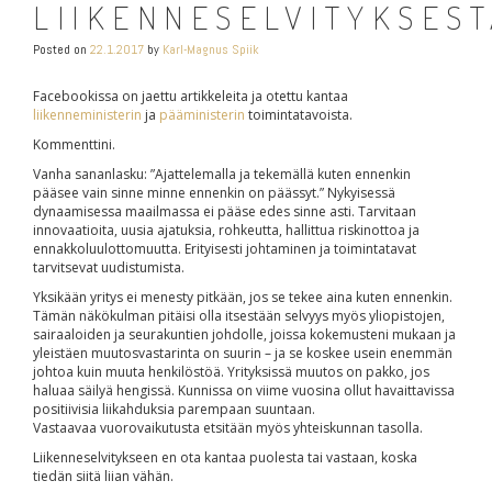
LIIKENNESELVITYKSEST
Posted on
22.1.2017
by
Karl-Magnus Spiik
Facebookissa on jaettu artikkeleita ja otettu kantaa
liikenneministerin
ja
pääministerin
toimintatavoista.
Kommenttini.
Vanha sananlasku: ”Ajattelemalla ja tekemällä kuten ennenkin
pääsee vain sinne minne ennenkin on päässyt.” Nykyisessä
dynaamisessa maailmassa ei pääse edes sinne asti. Tarvitaan
innovaatioita, uusia ajatuksia, rohkeutta, hallittua riskinottoa ja
ennakkoluulottomuutta. Erityisesti johtaminen ja toimintatavat
tarvitsevat uudistumista.
Yksikään yritys ei menesty pitkään, jos se tekee aina kuten ennenkin.
Tämän näkökulman pitäisi olla itsestään selvyys myös yliopistojen,
sairaaloiden ja seurakuntien johdolle, joissa kokemusteni mukaan ja
yleistäen muutosvastarinta on suurin – ja se koskee usein enemmän
johtoa kuin muuta henkilöstöä. Yrityksissä muutos on pakko, jos
haluaa säilyä hengissä. Kunnissa on viime vuosina ollut havaittavissa
positiivisia liikahduksia parempaan suuntaan.
Vastaavaa vuorovaikutusta etsitään myös yhteiskunnan tasolla.
Liikenneselvitykseen en ota kantaa puolesta tai vastaan, koska
tiedän siitä liian vähän.