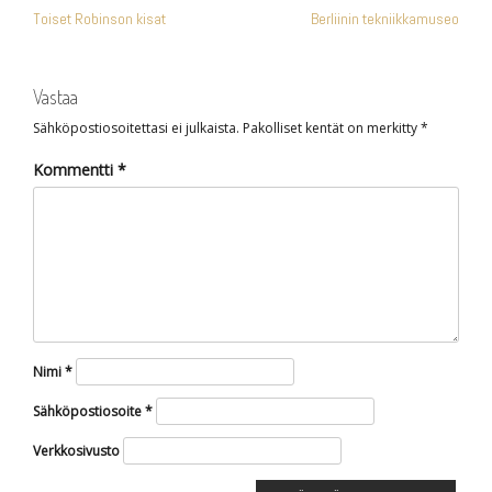
Toiset Robinson kisat
Berliinin tekniikkamuseo
SELAUS
Vastaa
Sähköpostiosoitettasi ei julkaista.
Pakolliset kentät on merkitty
*
Kommentti
*
Nimi
*
Sähköpostiosoite
*
Verkkosivusto