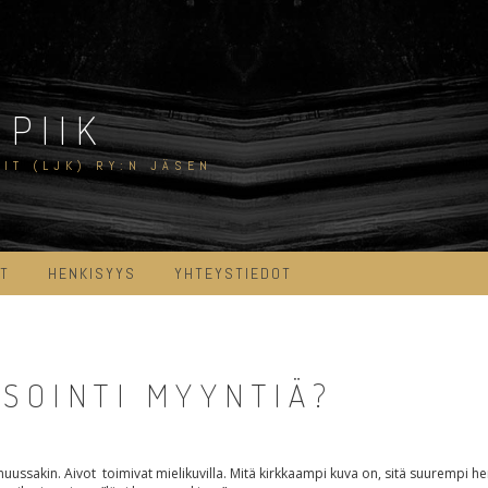
PIIK
IT (LJK) RY:N JÄSEN
AT
HENKISYYS
YHTEYSTIEDOT
SOINTI MYYNTIÄ?
uussakin. Aivot toimivat mielikuvilla. Mitä kirkkaampi kuva on, sitä suurempi he