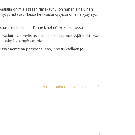
äjällä on mielessään rimakauhu, on hänen alitajuinen
yvyt riittävät. Näistä henkisistä kyvyistä on aina kysymys,
kastumisen hetkiään. Tunne kihelmöi koko kehossa.
aus vaikuttavat myös asiakkaaseen. Huippumyyjät hallitsevat
nia kykyjä voi myös oppia.
nteissa enemmän persoonallaan, innostuksellaan ja
Viranomaiset asiakaspalvelijoita?