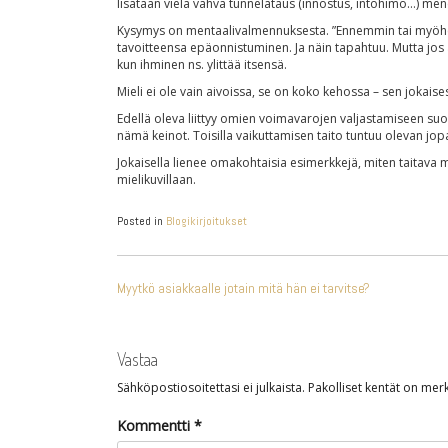
lisätään vielä vahva tunnelataus (innostus, intohimo…) men
Kysymys on mentaalivalmennuksesta. ”Ennemmin tai myöhem
tavoitteensa epäonnistuminen. Ja näin tapahtuu. Mutta jos a
kun ihminen ns. ylittää itsensä.
Mieli ei ole vain aivoissa, se on koko kehossa – sen joka
Edellä oleva liittyy omien voimavarojen valjastamiseen suor
nämä keinot. Toisilla vaikuttamisen taito tuntuu olevan jop
Jokaisella lienee omakohtaisia esimerkkejä, miten taitava
mielikuvillaan.
Posted in
Blogikirjoitukset
ARTIKKELIEN
Myytkö asiakkaalle jotain mitä hän ei tarvitse?
SELAUS
Vastaa
Sähköpostiosoitettasi ei julkaista.
Pakolliset kentät on merk
Kommentti
*