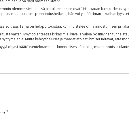
ee ihminen jopa ”läpi harmaan kiven”.
min olemme siellä missä ajatuksemmekin ovat.” Niin kauan kuin korkeushyppä
jatus muuttuu esim. ponnahdushetkellä, hän voi ylittää riman – kunhan fyysiset k
isessa solussa. Tämä on helppo todistaa, kun muistelee omia innostumisen ja ra
itusta varten. Myyntitilanteessa kirkas mielikuva ja vahva positiivinen tunnelat
a syntymälahja. Mutta kehityshaluiset ja määrätietoiset ihmiset tietävät, että mo
 myyjä ohjasi päätöksentekoamme – luonnollisesti faktoilla, mutta monissa tila
itty
*