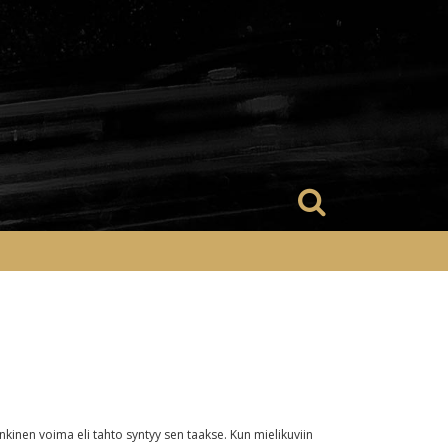
nkinen voima eli tahto syntyy sen taakse. Kun mielikuviin