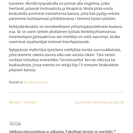
luonteen. Monilla työpaikoilla on pinnan alla ongelmia, jotka
hiertävät, pilaavat motivaatiota ja ilmapiiriä. Niistä pitää voida
keskustella avoimesti esimiehensä kanssa, jotta hän pystyy entistä
paremmin luotsaamaan johdettavansa / tiiminsä hyviin tuloksiin.
Kehityskeskustelu on tavoitteelliseen johtamisjärjestelmään kuuluva
osa. Se on usein tärkein yksittäinen työkalu henkilöjohtamisessa.
Asiantuntijaorganisaatiossa sen merkitys on vielä suurempi, koska
useimmat asiantuntijat toimivat itseohjautuvasti.
Nykypäivän myllertävä työelämä edellyttää tiivistä vuorovaikutusta,
jotta teemme oikeita asioita eikä vain asioita oikein. Tätä varten
voidaan toteuttaa esimerkiksi ”tavoitevarttia” kerran viikossa tai
kuukaudessa, jossa esimies tai vetäjä käy 15 minuutin keskustelun
jokaisen kanssa.
Posted in
Blogikirjoitukset
ARTIKKELIEN
Naiset – miehet !
Esimiehet tehtäviensä tasolle
SELAUS
Vastaa
Sähköpostiosoitettasi ei julkaista.
Pakolliset kentät on merkitty
*