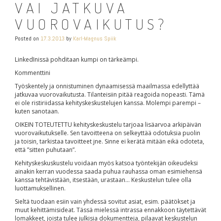
VAI JATKUVA
VUOROVAIKUTUS?
Posted on
17.3.2013
by
Karl-Magnus Spiik
LinkedInissä pohditaan kumpi on tärkeämpi.
Kommenttini
Työskentely ja onnistuminen dynaamisessä maailmassa edellyttää
jatkuvaa vuorovaikutusta. Tilanteisiin pitää reagoida nopeasti. Tämä
ei ole ristiriidassa kehityskeskustelujen kanssa. Molempi parempi –
kuten sanotaan.
OIKEIN TOTEUTETTU kehityskeskustelu tarjoaa lisäarvoa arkipäivän
vuorovaikutukselle. Sen tavoitteena on selkeyttää odotuksia puolin
ja toisin, tarkistaa tavoitteet jne. Sinne ei kerätä mitään eikä odoteta,
että ”sitten puhutaan”.
Kehityskeskuskustelu voidaan myös katsoa työntekijän oikeudeksi
ainakin kerran vuodessa saada puhua rauhassa oman esimiehensä
kanssa tehtävistään, itsestään, urastaan… Keskustelun tulee olla
luottamuksellinen.
Sieltä tuodaan esiin vain yhdessä sovitut asiat, esim. päätökset ja
muut kehittämisideat. Tässä mielessä intrassa ennakkoon täytettävät
lomakkeet, joista tulee julkisia dokumentteja, pilaavat keskustelun