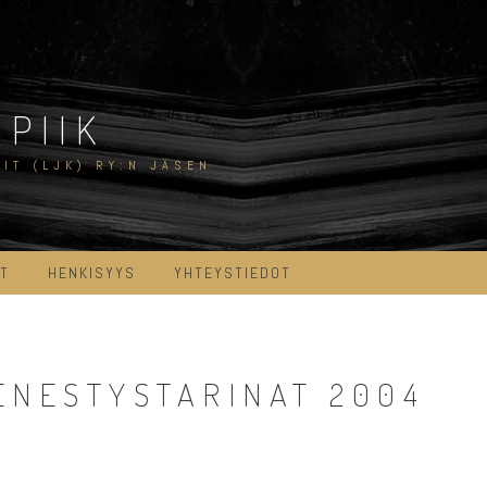
PIIK
IT (LJK) RY:N JÄSEN
AT
HENKISYYS
YHTEYSTIEDOT
ENESTYSTARINAT 2004