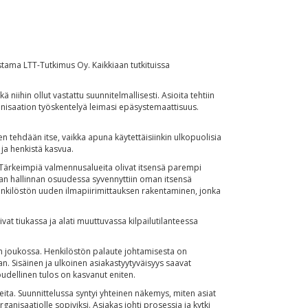
stama LTT-Tutkimus Oy. Kaikkiaan tutkituissa
niihin ollut vastattu suunnitelmallisesti. Asioita tehtiin
rganisaation työskentelyä leimasi epäsystemaattisuus.
en tehdään itse, vaikka apuna käytettäisiinkin ulkopuolisia
 ja henkistä kasvua.
. Tärkeimpiä valmennusalueita olivat itsensä parempi
an hallinnan osuudessa syvennyttiin oman itsensä
henkilöstön uuden ilmapiirimittauksen rakentaminen, jonka
at tiukassa ja alati muuttuvassa kilpailutilanteessa
en joukossa. Henkilöstön palaute johtamisesta on
 Sisäinen ja ulkoinen asiakastyytyväisyys saavat
udellinen tulos on kasvanut eniten.
eita. Suunnittelussa syntyi yhteinen näkemys, miten asiat
nisaatiolle sopiviksi. Asiakas johti prosessia ja kytki