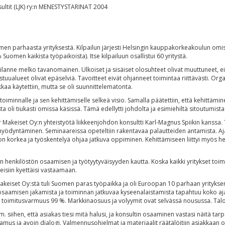
ultit (LJK) ry:n MENESTYSTARINAT 2004
men parhaasta yrityksestä. Kilpailun järjesti Helsingin kauppakorkeakoulun omi
uomen kaikista työpaikoista). Itse kilpailuun osallistui 60 yritystä.
ilanne melko tavanomainen. Ulkoiset ja sisäiset olosuhteet olivat muuttuneet, eikä 
astuualueet olivat epäselviä. Tavoitteet eivät ohjanneet toimintaa riittävästi. O
kkaa käytettiin, mutta se oli suunnittelematonta.
oiminnalle ja sen kehittämiselle selkeä visio. Samalla päätettiin, että kehittämin
a oli tiukasti omissa käsissä. Tämä edellytti johdolta ja esimiehiltä sitoutumista
r Makeiset Oy:n yhteistyötä liikkeenjohdon konsultti Karl-Magnus Spiikin kanssa
hyödyntäminen. Seminaareissa opeteltiin rakentavaa palautteiden antamista. Aj
 on korkea ja työskentelyä ohjaa jatkuva oppiminen. Kehittämiseen liittyi myös 
henkilöstön osaamisen ja työtyytyväisyyden kautta. Koska kaikki yritykset toimiv
teisiin kyettäisi vastaamaan.
 Makeiset Oy:stä tuli Suomen paras työpaikka ja oli Euroopan 10 parhaan yrityks
aamisen jakamista ja toiminnan jatkuvaa kyseenalaistamista tapahtuu koko ajan.
a toimitusvarmuus 99 %. Markkinaosuus ja volyymit ovat selvässä nousussa. Talo
 siihen, että asiakas tiesi mitä halusi, ja konsultin osaaminen vastasi näitä tarp
us ja avoin dialogi. Valmennusohjelmat ja materiaalit räätälöitiin asiakkaan orga