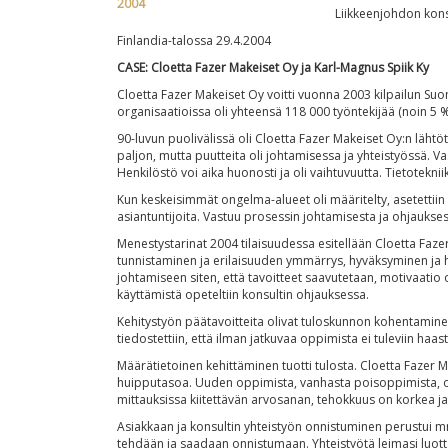
Liikkeenjohdon kons
Finlandia-talossa 29.4.2004
CASE: Cloetta Fazer Makeiset Oy ja Karl-Magnus Spiik Ky
Cloetta Fazer Makeiset Oy voitti vuonna 2003 kilpailun Suo
organisaatioissa oli yhteensä 118 000 työntekijää (noin 5 % S
90-luvun puolivälissä oli Cloetta Fazer Makeiset Oy:n lähtöt
paljon, mutta puutteita oli johtamisessa ja yhteistyössä. V
Henkilöstö voi aika huonosti ja oli vaihtuvuutta. Tietoteknii
Kun keskeisimmät ongelma-alueet oli määritelty, asetettiin t
asiantuntijoita. Vastuu prosessin johtamisesta ja ohjauksest
Menestystarinat 2004 tilaisuudessa esitellään Cloetta Faze
tunnistaminen ja erilaisuuden ymmärrys, hyväksyminen ja 
johtamiseen siten, että tavoitteet saavutetaan, motivaatio
käyttämistä opeteltiin konsultin ohjauksessa.
Kehitystyön päätavoitteita olivat tuloskunnon kohentaminen 
tiedostettiin, että ilman jatkuvaa oppimista ei tuleviin haas
Määrätietoinen kehittäminen tuotti tulosta. Cloetta Fazer
huipputasoa. Uuden oppimista, vanhasta poisoppimista, os
mittauksissa kiitettävän arvosanan, tehokkuus on korkea j
Asiakkaan ja konsultin yhteistyön onnistuminen perustui mm.
tehdään ja saadaan onnistumaan. Yhteistyötä leimasi luottam