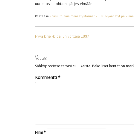
uudet asiat johtamisjärjestelmään.
Posted in
Konsultoinnin menestystarinat 2004
,
Myönnetyt palkinno
ARTIKKELIEN
Hyvä kirje -kilpailun voittaja 1997
SELAUS
Vastaa
Sähköpostiosoitettasi ei julkaista.
Pakolliset kentät on merk
Kommentti
*
Nimi
*